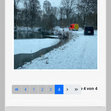
Seite 4 von 4
1
2
3
4