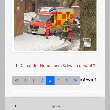
Da hat der Hund aber „Schwein gehabt“!
Seite 3 von 4
1
2
3
4
Impressum